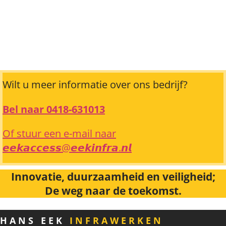
Wilt u meer informatie over ons bedrijf?
Bel naar 0418-631013
Of stuur een e-mail naar
𝙚𝙚𝙠𝙖𝙘𝙘𝙚𝙨𝙨@𝙚𝙚𝙠𝙞𝙣𝙛𝙧𝙖.𝙣𝙡
Innovatie, duurzaamheid en veiligheid;
De weg naar de toekomst.
HANS EEK
INFRAWERKEN