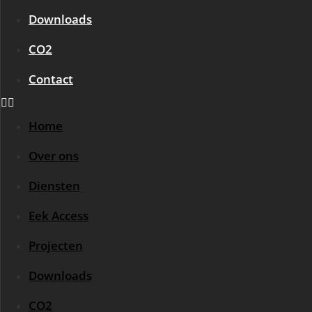
Downloads
CO2
Contact
Home
Over ons
Diensten
Eek Access
Projecten
Downloads
CO2