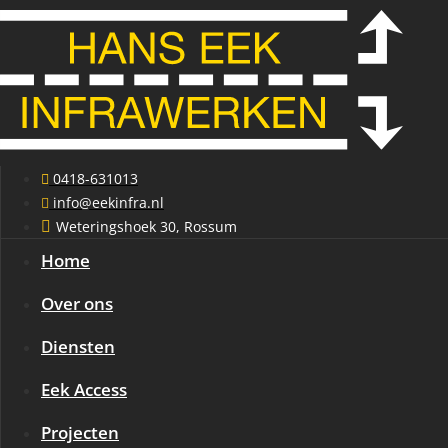
Ga
naar
de
inhoud
0418-631013
info@eekinfra.nl
Weteringshoek 30, Rossum
Home
Over ons
Diensten
Eek Access
Projecten